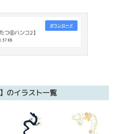
ダウンロード
【たつ⑥ハンコ2】
1.37 KB
）】のイラスト一覧