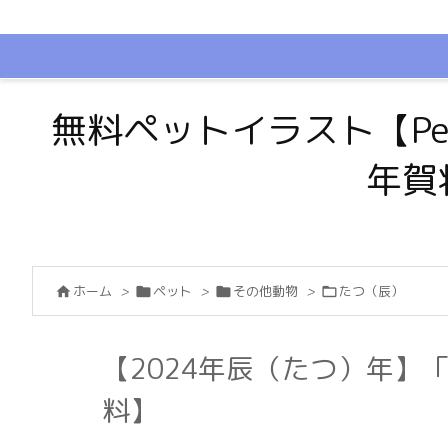
無料ペットイラスト【Pe
年賀
ホーム
>
ペット
>
その他動物
>
たつ（辰）




【2024年辰（たつ）年】
料】