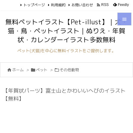
トップページ
利用規約
お問い合わせ

Feedly
RSS

無料ペットイラスト【Pet-illust】｜犬・
猫・鳥・ペットイラスト｜ぬりえ・年賀

状・カレンダーイラスト多数無料
メニュ

ペット(犬猫)を中心に無料イラストをご提供します。
サイド

ホーム
>
ペット
>
その他動物



前へ

次へ
【年賀状パーツ】富士山とかわいいへびのイラスト

【無料】
検索