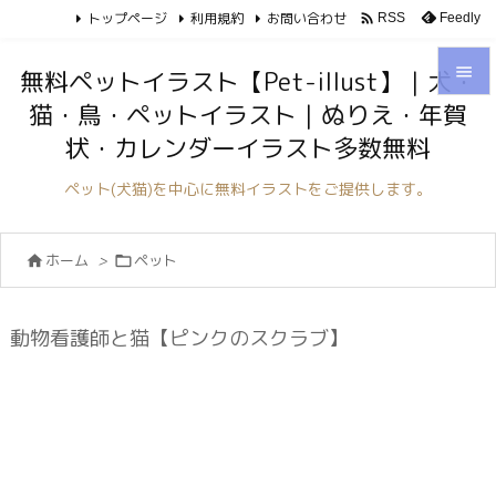
トップページ
利用規約
お問い合わせ

Feedly
RSS

無料ペットイラスト【Pet-illust】｜犬・
猫・鳥・ペットイラスト｜ぬりえ・年賀

状・カレンダーイラスト多数無料
メニュ

ペット(犬猫)を中心に無料イラストをご提供します。
サイド

ホーム
>
ペット


前へ

次へ
動物看護師と猫【ピンクのスクラブ】

検索