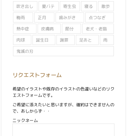
吹き出し
夏バテ
寄生虫
寝る
散歩
梅雨
正月
歯みがき
点つなぎ
熱中症
皮膚病
節分
老犬・老猫
肉球
誕生日
謝罪
足あと
雨
鬼滅の刃
リクエストフォーム
希望のイラストや既存のイラストの色違いなどのリク
エストフォームです。
ご希望に添えたいと思いますが、確約はできませんの
で、あしからず・・
ニックネーム