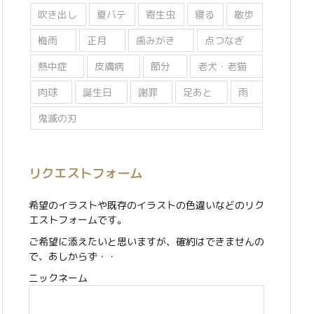
吹き出し
夏バテ
寄生虫
寝る
散歩
梅雨
正月
歯みがき
点つなぎ
熱中症
皮膚病
節分
老犬・老猫
肉球
誕生日
謝罪
足あと
雨
鬼滅の刃
リクエストフォーム
希望のイラストや既存のイラストの色違いなどのリク
エストフォームです。
ご希望に添えたいと思いますが、確約はできませんの
で、あしからず・・
ニックネーム