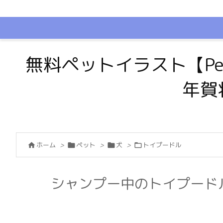
無料ペットイラスト【Pe
年賀
ホーム
>
ペット
>
犬
>
トイプードル




シャンプー中のトイプード