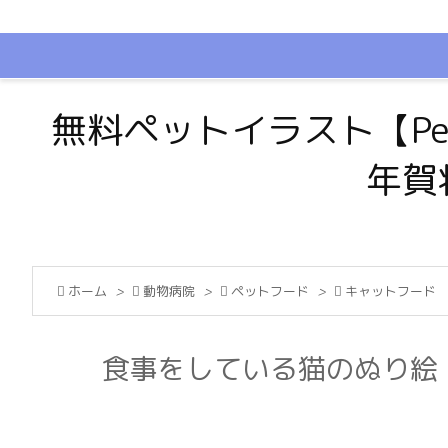
無料ペットイラスト【Pe
年賀

ホーム
>

動物病院
>

ペットフード
>

キャットフード
食事をしている猫のぬり絵