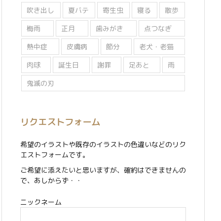
吹き出し
夏バテ
寄生虫
寝る
散歩
梅雨
正月
歯みがき
点つなぎ
熱中症
皮膚病
節分
老犬・老猫
肉球
誕生日
謝罪
足あと
雨
鬼滅の刃
リクエストフォーム
希望のイラストや既存のイラストの色違いなどのリク
エストフォームです。
ご希望に添えたいと思いますが、確約はできませんの
で、あしからず・・
ニックネーム