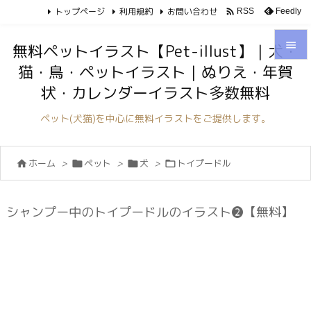
トップページ
利用規約
お問い合わせ

Feedly
RSS

無料ペットイラスト【Pet-illust】｜犬・
猫・鳥・ペットイラスト｜ぬりえ・年賀

状・カレンダーイラスト多数無料
メニュ

ペット(犬猫)を中心に無料イラストをご提供します。
サイド

ホーム
>
ペット
>
犬
>
トイプードル




前へ

次へ
シャンプー中のトイプードルのイラスト❷【無料】

検索