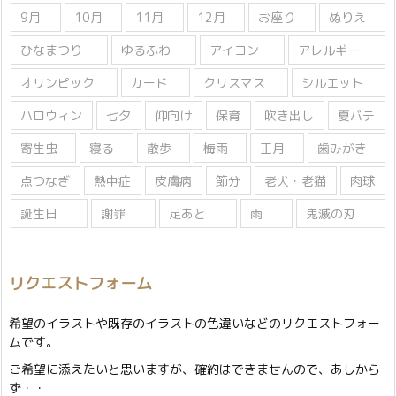
9月
10月
11月
12月
お座り
ぬりえ
ひなまつり
ゆるふわ
アイコン
アレルギー
オリンピック
カード
クリスマス
シルエット
ハロウィン
七夕
仰向け
保育
吹き出し
夏バテ
寄生虫
寝る
散歩
梅雨
正月
歯みがき
点つなぎ
熱中症
皮膚病
節分
老犬・老猫
肉球
誕生日
謝罪
足あと
雨
鬼滅の刃
リクエストフォーム
希望のイラストや既存のイラストの色違いなどのリクエストフォー
ムです。
ご希望に添えたいと思いますが、確約はできませんので、あしから
ず・・