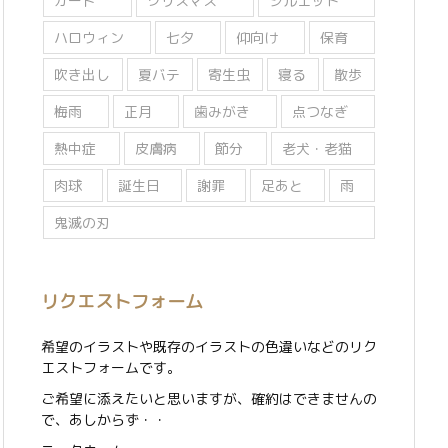
カード
クリスマス
シルエット
ハロウィン
七夕
仰向け
保育
吹き出し
夏バテ
寄生虫
寝る
散歩
梅雨
正月
歯みがき
点つなぎ
熱中症
皮膚病
節分
老犬・老猫
肉球
誕生日
謝罪
足あと
雨
鬼滅の刃
リクエストフォーム
希望のイラストや既存のイラストの色違いなどのリク
エストフォームです。
ご希望に添えたいと思いますが、確約はできませんの
で、あしからず・・