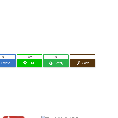
0
Send
0
-
Hatena
LINE
Feedly
Copy