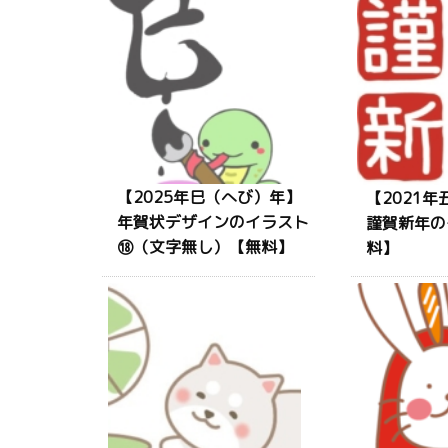
【2025年巳（へび）年】
【2021
年賀状デザインのイラスト
謹賀新年の
⑱（文字無し）【無料】
料】