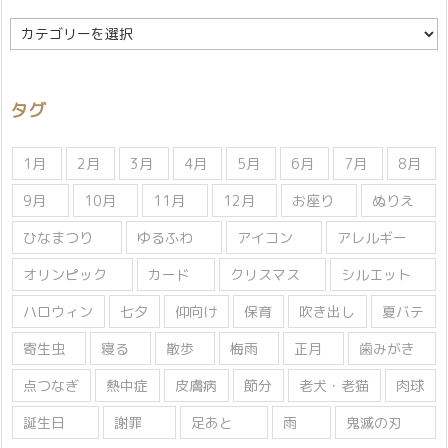
カ
テ
ゴ
リ
タグ
ー
1月
2月
3月
4月
5月
6月
7月
8月
9月
10月
11月
12月
お座り
ぬりえ
ひなまつり
ゆるふわ
アイコン
アレルギー
オリンピック
カード
クリスマス
シルエット
ハロウィン
七夕
仰向け
保育
吹き出し
夏バテ
寄生虫
寝る
散歩
梅雨
正月
歯みがき
点つなぎ
熱中症
皮膚病
節分
老犬・老猫
肉球
誕生日
謝罪
足あと
雨
鬼滅の刃