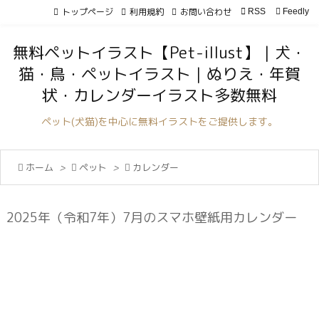
トップページ
利用規約
お問い合わせ

RSS
Feedly

メニュ
無料ペットイラスト【Pet-illust】｜犬・

猫・鳥・ペットイラスト｜ぬりえ・年賀
サイド
状・カレンダーイラスト多数無料

前へ
ペット(犬猫)を中心に無料イラストをご提供します。

次へ

ホーム
>

ペット
>

カレンダー

検索
2025年（令和7年）7月のスマホ壁紙用カレンダー