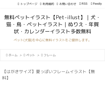
トップページ
利用規約
お問い合わせ

RSS
Feedly

メニュ
無料ペットイラスト【Pet-illust】｜犬・

猫・鳥・ペットイラスト｜ぬりえ・年賀
サイド
状・カレンダーイラスト多数無料

前へ
ペット(犬猫)を中心に無料イラストをご提供します。

次へ

ホーム
>

ペット
>

フレーム

検索
【はがきサイズ】夏っぽいフレームイラスト【無
料】