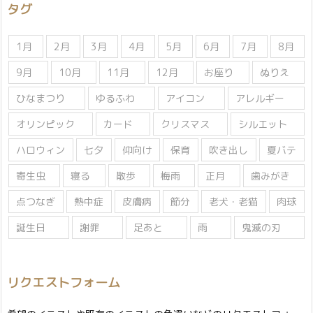
タグ
ー
1月
2月
3月
4月
5月
6月
7月
8月
9月
10月
11月
12月
お座り
ぬりえ
ひなまつり
ゆるふわ
アイコン
アレルギー
オリンピック
カード
クリスマス
シルエット
ハロウィン
七夕
仰向け
保育
吹き出し
夏バテ
寄生虫
寝る
散歩
梅雨
正月
歯みがき
点つなぎ
熱中症
皮膚病
節分
老犬・老猫
肉球
誕生日
謝罪
足あと
雨
鬼滅の刃
リクエストフォーム