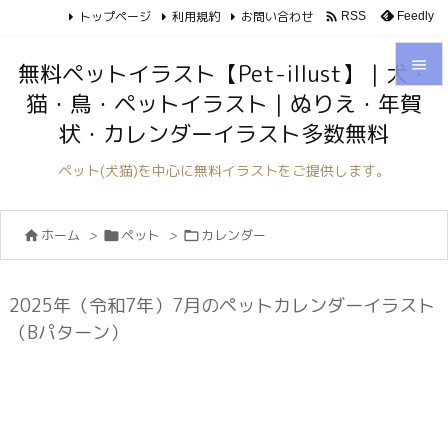
トップページ
利用規約
お問い合わせ

Feedly
RSS

無料ペットイラスト【Pet-illust】｜犬・
猫・鳥・ペットイラスト｜ぬりえ・年賀

状・カレンダーイラスト多数無料
メニュ

ペット(犬猫)を中心に無料イラストをご提供します。
サイド

ホーム
>
ペット
>
カレンダー



前へ

次へ
2025年（令和7年）7月のペットカレンダーイラスト

（Bパターン）
検索