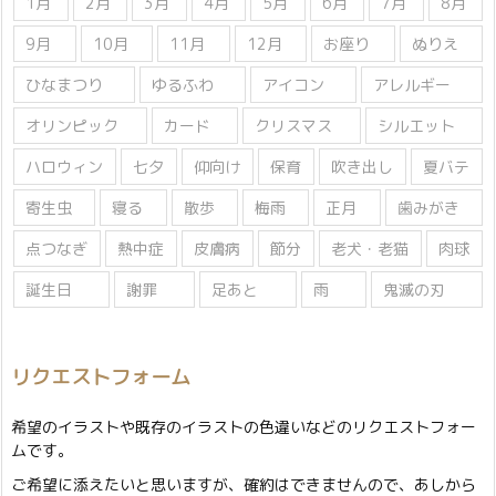
1月
2月
3月
4月
5月
6月
7月
8月
9月
10月
11月
12月
お座り
ぬりえ
ひなまつり
ゆるふわ
アイコン
アレルギー
オリンピック
カード
クリスマス
シルエット
ハロウィン
七夕
仰向け
保育
吹き出し
夏バテ
寄生虫
寝る
散歩
梅雨
正月
歯みがき
点つなぎ
熱中症
皮膚病
節分
老犬・老猫
肉球
誕生日
謝罪
足あと
雨
鬼滅の刃
リクエストフォーム
希望のイラストや既存のイラストの色違いなどのリクエストフォー
ムです。
ご希望に添えたいと思いますが、確約はできませんので、あしから