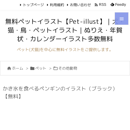
トップページ
利用規約
お問い合わせ

Feedly
RSS

無料ペットイラスト【Pet-illust】｜犬・
猫・鳥・ペットイラスト｜ぬりえ・年賀

状・カレンダーイラスト多数無料
メニュ

ペット(犬猫)を中心に無料イラストをご提供します。
サイド

ホーム
>
ペット
>
その他動物



前へ

次へ
かき氷を食べるペンギンのイラスト（ブラック）

【無料】
検索