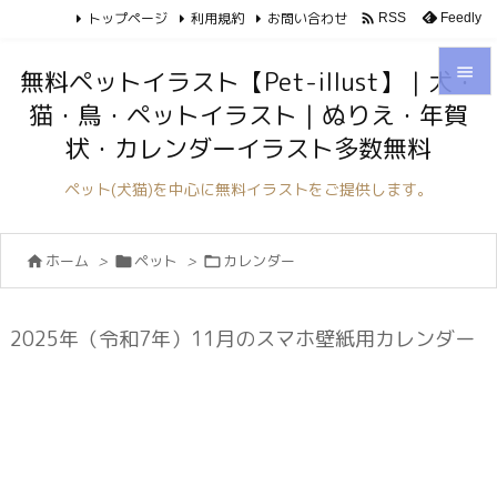
トップページ
利用規約
お問い合わせ

Feedly
RSS

無料ペットイラスト【Pet-illust】｜犬・
猫・鳥・ペットイラスト｜ぬりえ・年賀

状・カレンダーイラスト多数無料
メニュ

ペット(犬猫)を中心に無料イラストをご提供します。
サイド

ホーム
>
ペット
>
カレンダー



前へ

次へ
2025年（令和7年）11月のスマホ壁紙用カレンダー

検索