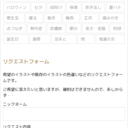
ハロウィン
七夕
仰向け
保育
吹き出し
夏バテ
寄生虫
寝る
散歩
梅雨
正月
歯みがき
点つなぎ
熱中症
皮膚病
節分
老犬・老猫
肉球
誕生日
謝罪
足あと
雨
鬼滅の刃
リクエストフォーム
希望のイラストや既存のイラストの色違いなどのリクエストフォー
ムです。
ご希望に添えたいと思いますが、確約はできませんので、あしから
ず・・
ニックネーム
リクエスト内容