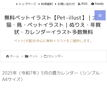
トップページ
利用規約
お問い合わせ

Feedly
RSS

無料ペットイラスト【Pet-illust】｜犬・
猫・鳥・ペットイラスト｜ぬりえ・年賀

状・カレンダーイラスト多数無料
メニュ

ペット(犬猫)を中心に無料イラストをご提供します。
サイド

ホーム
>
ペット
>
カレンダー



前へ

次へ
2025年（令和7年）5月の暦カレンダー（シンプル・

A4サイズ）
検索