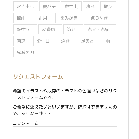
吹き出し
夏バテ
寄生虫
寝る
散歩
梅雨
正月
歯みがき
点つなぎ
熱中症
皮膚病
節分
老犬・老猫
肉球
誕生日
謝罪
足あと
雨
鬼滅の刃
リクエストフォーム
希望のイラストや既存のイラストの色違いなどのリク
エストフォームです。
ご希望に添えたいと思いますが、確約はできませんの
で、あしからず・・
ニックネーム