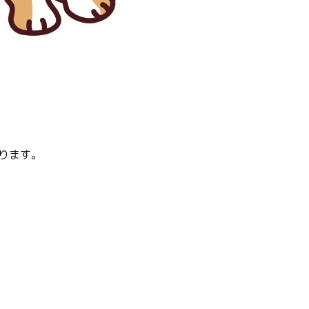
。
おります。
。