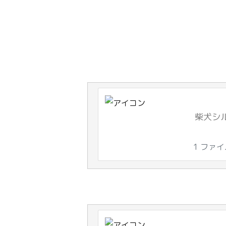
柴犬シル
1 ファ