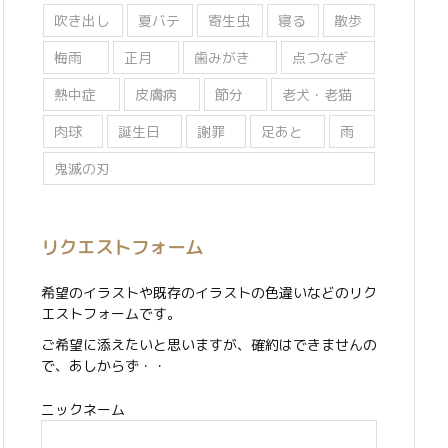
吹き出し
夏バテ
寄生虫
寝る
散歩
梅雨
正月
歯みがき
点つなぎ
熱中症
皮膚病
節分
老犬・老猫
肉球
誕生日
謝罪
足あと
雨
鬼滅の刃
リクエストフォーム
希望のイラストや既存のイラストの色違いなどのリク
エストフォームです。
ご希望に添えたいと思いますが、確約はできませんの
で、あしからず・・
ニックネーム