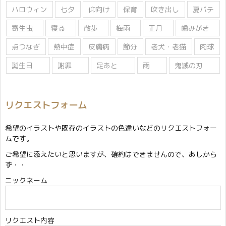
ハロウィン
七夕
仰向け
保育
吹き出し
夏バテ
寄生虫
寝る
散歩
梅雨
正月
歯みがき
点つなぎ
熱中症
皮膚病
節分
老犬・老猫
肉球
誕生日
謝罪
足あと
雨
鬼滅の刃
リクエストフォーム
希望のイラストや既存のイラストの色違いなどのリクエストフォー
ムです。
ご希望に添えたいと思いますが、確約はできませんので、あしから
ず・・
ニックネーム
リクエスト内容