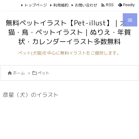
トップページ
利用規約
お問い合わせ

Feedly
RSS

無料ペットイラスト【Pet-illust】｜犬・
猫・鳥・ペットイラスト｜ぬりえ・年賀

状・カレンダーイラスト多数無料
メニュ

ペット(犬猫)を中心に無料イラストをご提供します。
サイド

ホーム
>
ペット


前へ

次へ
彦星（犬）のイラスト

検索