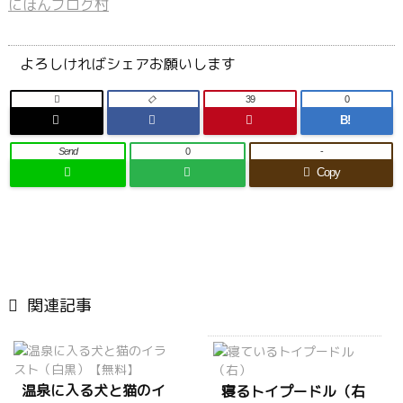
にほんブログ村
よろしければシェアお願いします

39
0
B!
Send
0
-
Copy

関連記事
温泉に入る犬と猫のイ
寝るトイプードル（右