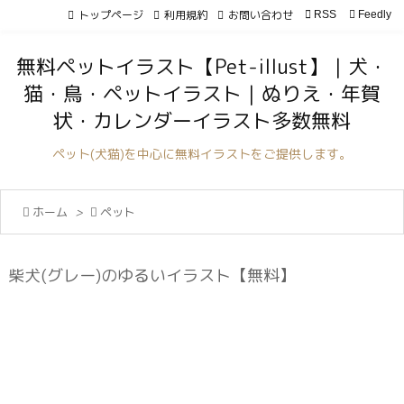
トップページ
利用規約
お問い合わせ

RSS
Feedly

メニュ
無料ペットイラスト【Pet-illust】｜犬・

猫・鳥・ペットイラスト｜ぬりえ・年賀
サイド
状・カレンダーイラスト多数無料

前へ
ペット(犬猫)を中心に無料イラストをご提供します。

次へ

ホーム
>

ペット

検索
柴犬(グレー)のゆるいイラスト【無料】