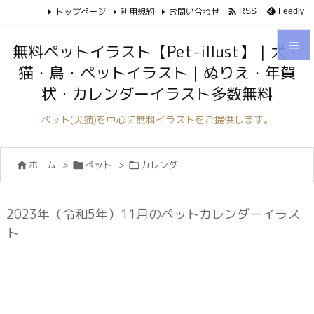
トップページ
利用規約
お問い合わせ

Feedly
RSS

無料ペットイラスト【Pet-illust】｜犬・
猫・鳥・ペットイラスト｜ぬりえ・年賀

状・カレンダーイラスト多数無料
メニュ

ペット(犬猫)を中心に無料イラストをご提供します。
サイド

ホーム
>
ペット
>
カレンダー



前へ

次へ
2023年（令和5年）11月のペットカレンダーイラス

ト
検索