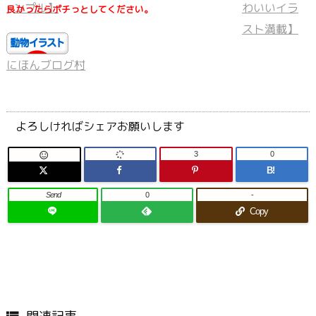
良かったらポチっとしてください。
にほんブログ村
よろしければシェアお願いします
3
0

B!
Send
0
-
Copy