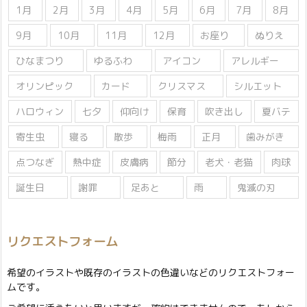
1月
2月
3月
4月
5月
6月
7月
8月
9月
10月
11月
12月
お座り
ぬりえ
ひなまつり
ゆるふわ
アイコン
アレルギー
オリンピック
カード
クリスマス
シルエット
ハロウィン
七夕
仰向け
保育
吹き出し
夏バテ
寄生虫
寝る
散歩
梅雨
正月
歯みがき
点つなぎ
熱中症
皮膚病
節分
老犬・老猫
肉球
誕生日
謝罪
足あと
雨
鬼滅の刃
リクエストフォーム
希望のイラストや既存のイラストの色違いなどのリクエストフォー
ムです。