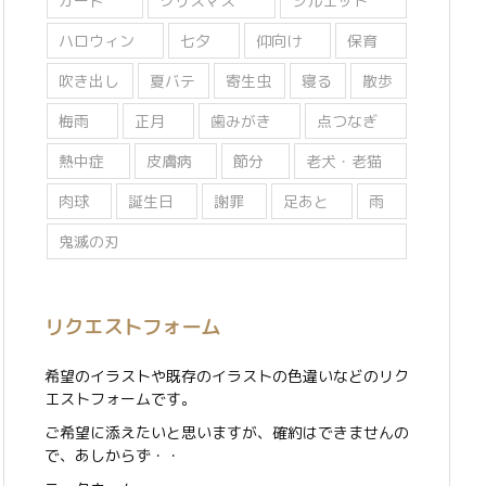
カード
クリスマス
シルエット
ハロウィン
七夕
仰向け
保育
吹き出し
夏バテ
寄生虫
寝る
散歩
梅雨
正月
歯みがき
点つなぎ
熱中症
皮膚病
節分
老犬・老猫
肉球
誕生日
謝罪
足あと
雨
鬼滅の刃
リクエストフォーム
希望のイラストや既存のイラストの色違いなどのリク
エストフォームです。
ご希望に添えたいと思いますが、確約はできませんの
で、あしからず・・