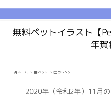
無料ペットイラスト【Pe
年賀
ホーム
>
ペット
>
カレンダー



2020年（令和2年）11