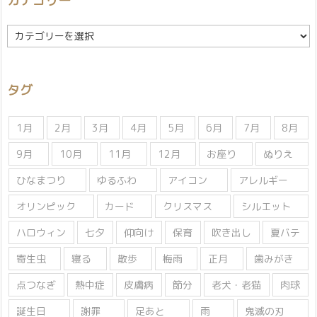
カテゴリー
カ
テ
ゴ
リ
タグ
ー
1月
2月
3月
4月
5月
6月
7月
8月
9月
10月
11月
12月
お座り
ぬりえ
ひなまつり
ゆるふわ
アイコン
アレルギー
オリンピック
カード
クリスマス
シルエット
ハロウィン
七夕
仰向け
保育
吹き出し
夏バテ
寄生虫
寝る
散歩
梅雨
正月
歯みがき
点つなぎ
熱中症
皮膚病
節分
老犬・老猫
肉球
誕生日
謝罪
足あと
雨
鬼滅の刃