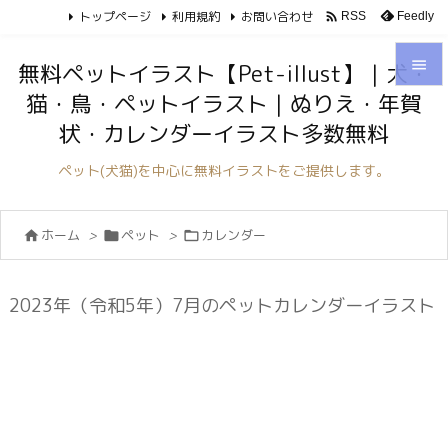
トップページ
利用規約
お問い合わせ

Feedly
RSS

無料ペットイラスト【Pet-illust】｜犬・
猫・鳥・ペットイラスト｜ぬりえ・年賀

状・カレンダーイラスト多数無料
メニュ

ペット(犬猫)を中心に無料イラストをご提供します。
サイド

ホーム
>
ペット
>
カレンダー



前へ

次へ
2023年（令和5年）7月のペットカレンダーイラスト

検索