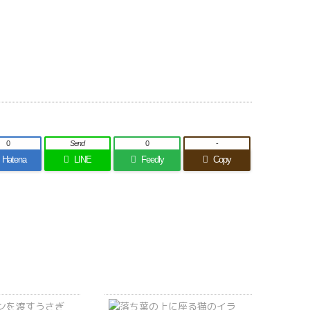
0
Send
0
-
Hatena
LINE
Feedly
Copy