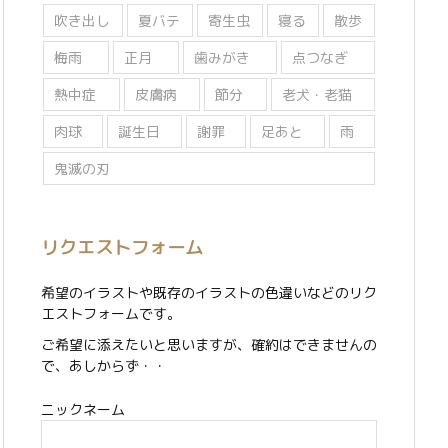
吹き出し
夏バテ
寄生虫
寝る
散歩
梅雨
正月
歯みがき
点つなぎ
熱中症
皮膚病
節分
老犬・老猫
肉球
誕生日
謝罪
足あと
雨
鬼滅の刃
リクエストフォーム
希望のイラストや既存のイラストの色違いなどのリク
エストフォームです。
ご希望に添えたいと思いますが、確約はできませんの
で、あしからず・・
ニックネーム