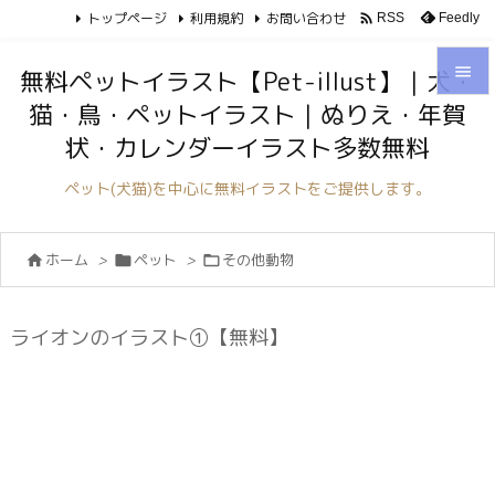
トップページ
利用規約
お問い合わせ

Feedly
RSS

無料ペットイラスト【Pet-illust】｜犬・
猫・鳥・ペットイラスト｜ぬりえ・年賀

状・カレンダーイラスト多数無料
メニュ

ペット(犬猫)を中心に無料イラストをご提供します。
サイド

ホーム
>
ペット
>
その他動物



前へ

次へ
ライオンのイラスト①【無料】

検索