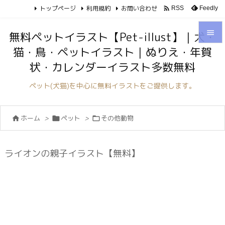
トップページ
利用規約
お問い合わせ

Feedly
RSS

無料ペットイラスト【Pet-illust】｜犬・
猫・鳥・ペットイラスト｜ぬりえ・年賀

状・カレンダーイラスト多数無料
メニュ

ペット(犬猫)を中心に無料イラストをご提供します。
サイド

ホーム
>
ペット
>
その他動物



前へ

次へ
ライオンの親子イラスト【無料】

検索