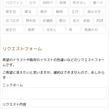
ハロウィン
七夕
仰向け
保育
吹き出し
夏バテ
寄生虫
寝る
散歩
梅雨
正月
歯みがき
点つなぎ
熱中症
皮膚病
節分
老犬・老猫
肉球
誕生日
謝罪
足あと
雨
鬼滅の刃
リクエストフォーム
希望のイラストや既存のイラストの色違いなどのリクエストフォー
ムです。
ご希望に添えたいと思いますが、確約はできませんので、あしから
ず・・
ニックネーム
リクエスト内容