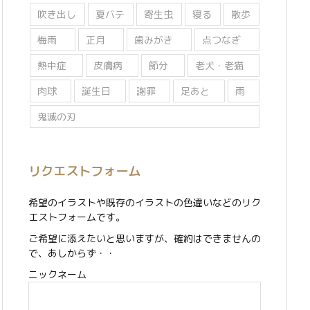
吹き出し
夏バテ
寄生虫
寝る
散歩
梅雨
正月
歯みがき
点つなぎ
熱中症
皮膚病
節分
老犬・老猫
肉球
誕生日
謝罪
足あと
雨
鬼滅の刃
リクエストフォーム
希望のイラストや既存のイラストの色違いなどのリク
エストフォームです。
ご希望に添えたいと思いますが、確約はできませんの
で、あしからず・・
ニックネーム