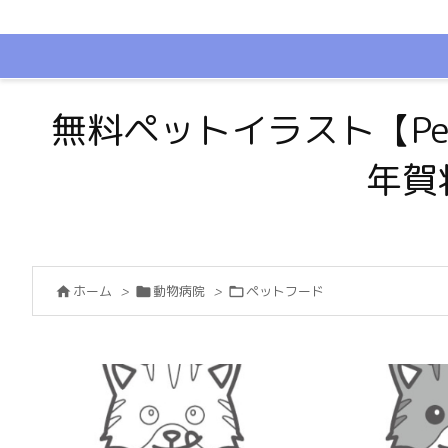
無料ペットイラスト【Pe
年賀
ホーム
>
動物病院
>
ペットフード


