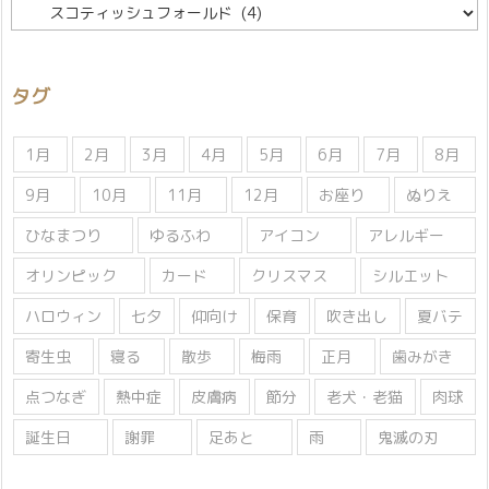
カ
テ
ゴ
リ
タグ
ー
1月
2月
3月
4月
5月
6月
7月
8月
9月
10月
11月
12月
お座り
ぬりえ
ひなまつり
ゆるふわ
アイコン
アレルギー
オリンピック
カード
クリスマス
シルエット
ハロウィン
七夕
仰向け
保育
吹き出し
夏バテ
寄生虫
寝る
散歩
梅雨
正月
歯みがき
点つなぎ
熱中症
皮膚病
節分
老犬・老猫
肉球
誕生日
謝罪
足あと
雨
鬼滅の刃