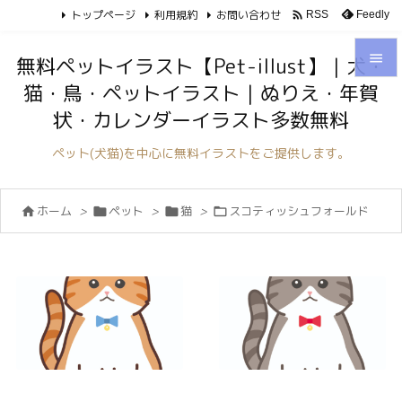
トップページ
利用規約
お問い合わせ

Feedly
RSS

無料ペットイラスト【Pet-illust】｜犬・
猫・鳥・ペットイラスト｜ぬりえ・年賀

状・カレンダーイラスト多数無料
メニュ

ペット(犬猫)を中心に無料イラストをご提供します。
サイド

ホーム
>
ペット
>
猫
>
スコティッシュフォールド




前へ

次へ

検索