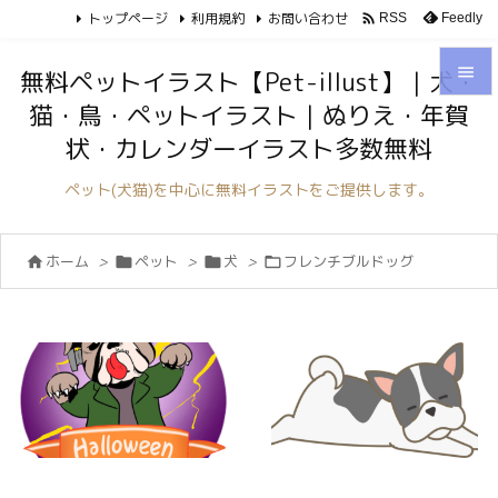
トップページ
利用規約
お問い合わせ

Feedly
RSS

無料ペットイラスト【Pet-illust】｜犬・
猫・鳥・ペットイラスト｜ぬりえ・年賀

状・カレンダーイラスト多数無料
メニュ

ペット(犬猫)を中心に無料イラストをご提供します。
サイド

ホーム
>
ペット
>
犬
>
フレンチブルドッグ




前へ

次へ

検索