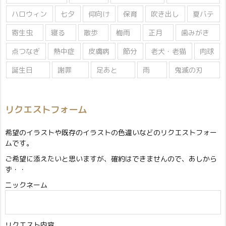
ハロウィン
七夕
仰向け
保育
吹き出し
夏バテ
寄生虫
寝る
散歩
梅雨
正月
歯みがき
点つなぎ
熱中症
皮膚病
節分
老犬・老猫
肉球
誕生日
謝罪
足あと
雨
鬼滅の刃
リクエストフォーム
希望のイラストや既存のイラストの色違いなどのリクエストフォー
ムです。
ご希望に添えたいと思いますが、確約はできませんので、あしから
ず・・
ニックネーム
リクエスト内容