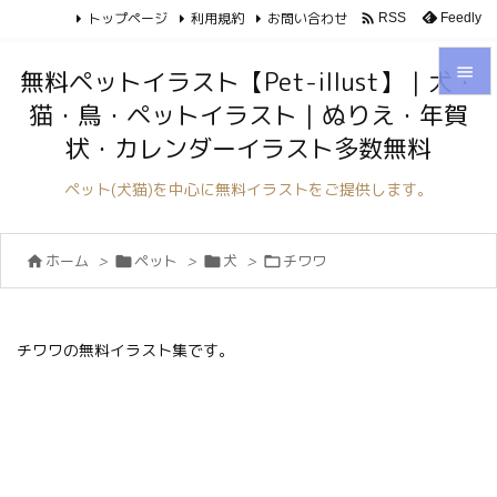
トップページ
利用規約
お問い合わせ

Feedly
RSS

無料ペットイラスト【Pet-illust】｜犬・
猫・鳥・ペットイラスト｜ぬりえ・年賀

状・カレンダーイラスト多数無料
メニュ

ペット(犬猫)を中心に無料イラストをご提供します。
サイド

ホーム
>
ペット
>
犬
>
チワワ




前へ

次へ
チワワの無料イラスト集です。

検索