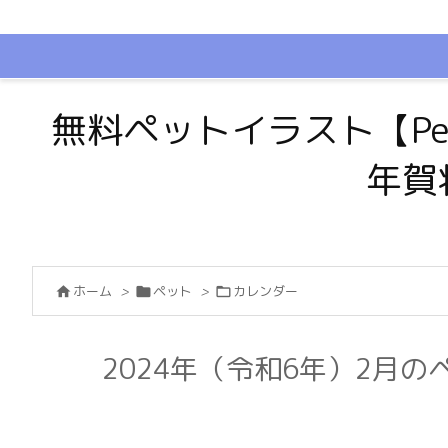
無料ペットイラスト【Pe
年賀
ホーム
>
ペット
>
カレンダー



2024年（令和6年）2月