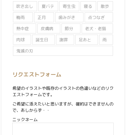
吹き出し
夏バテ
寄生虫
寝る
散歩
梅雨
正月
歯みがき
点つなぎ
熱中症
皮膚病
節分
老犬・老猫
肉球
誕生日
謝罪
足あと
雨
鬼滅の刃
リクエストフォーム
希望のイラストや既存のイラストの色違いなどのリク
エストフォームです。
ご希望に添えたいと思いますが、確約はできませんの
で、あしからず・・
ニックネーム