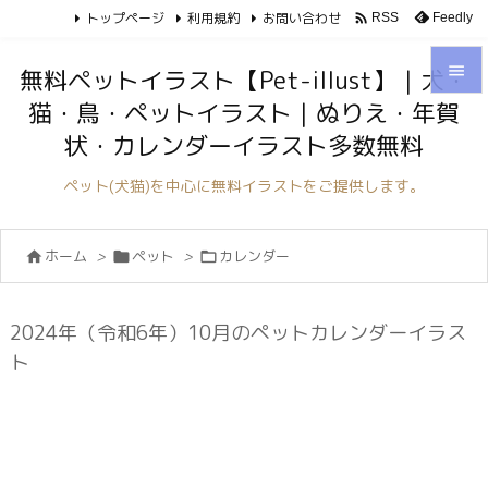
トップページ
利用規約
お問い合わせ

Feedly
RSS

無料ペットイラスト【Pet-illust】｜犬・
猫・鳥・ペットイラスト｜ぬりえ・年賀

状・カレンダーイラスト多数無料
メニュ

ペット(犬猫)を中心に無料イラストをご提供します。
サイド

ホーム
>
ペット
>
カレンダー



前へ

次へ
2024年（令和6年）10月のペットカレンダーイラス

ト
検索