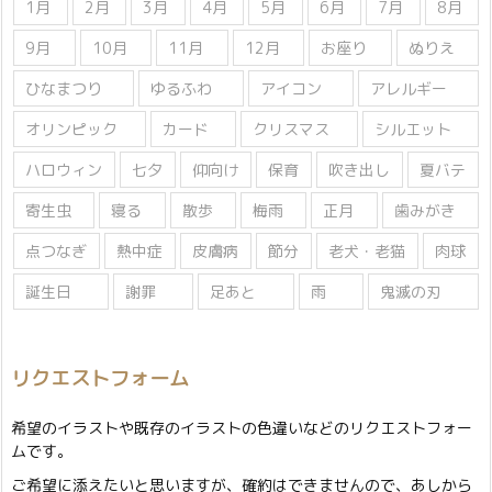
1月
2月
3月
4月
5月
6月
7月
8月
9月
10月
11月
12月
お座り
ぬりえ
ひなまつり
ゆるふわ
アイコン
アレルギー
オリンピック
カード
クリスマス
シルエット
ハロウィン
七夕
仰向け
保育
吹き出し
夏バテ
寄生虫
寝る
散歩
梅雨
正月
歯みがき
点つなぎ
熱中症
皮膚病
節分
老犬・老猫
肉球
誕生日
謝罪
足あと
雨
鬼滅の刃
リクエストフォーム
希望のイラストや既存のイラストの色違いなどのリクエストフォー
ムです。
ご希望に添えたいと思いますが、確約はできませんので、あしから