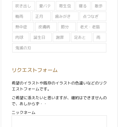
吹き出し
夏バテ
寄生虫
寝る
散歩
梅雨
正月
歯みがき
点つなぎ
熱中症
皮膚病
節分
老犬・老猫
肉球
誕生日
謝罪
足あと
雨
鬼滅の刃
リクエストフォーム
希望のイラストや既存のイラストの色違いなどのリク
エストフォームです。
ご希望に添えたいと思いますが、確約はできませんの
で、あしからず・・
ニックネーム