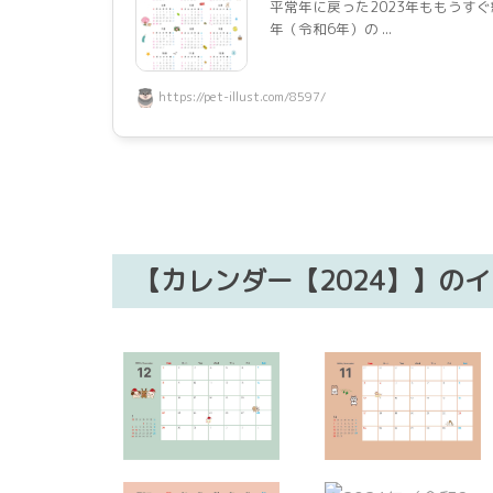
平常年に戻った2023年ももうすぐ
年（令和6年）の ...
https://pet-illust.com/8597/
【カレンダー【2024】】の