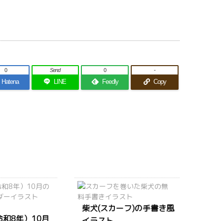
0
Send
0
-
Hatena
LINE
Feedly
Copy
柴犬(スカーフ)の手書き風
令和8年）10月
イラスト