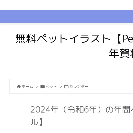
無料ペットイラスト【Pe
年賀
ホーム
>
ペット
>
カレンダー



2024年（令和6年）の年
ル】