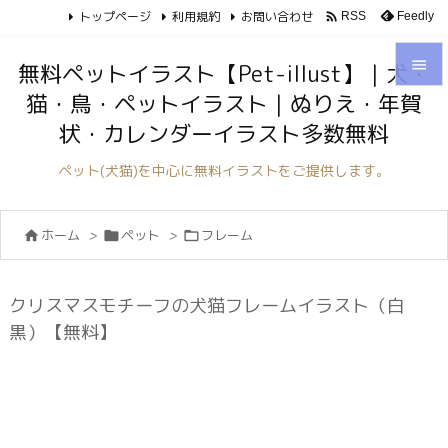
トップページ
利用規約
お問い合わせ

Feedly
RSS

無料ペットイラスト【Pet-illust】｜犬・
猫・鳥・ペットイラスト｜ぬりえ・年賀

状・カレンダーイラスト多数無料
メニュ

ペット(犬猫)を中心に無料イラストをご提供します。
サイド

ホーム
>
ペット
>
フレーム



前へ

次へ
クリスマスモチーフの犬猫フレームイラスト（白

黒）【無料】
検索