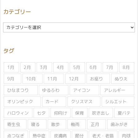
カテゴリー
カ
テ
ゴ
リ
タグ
ー
1月
2月
3月
4月
5月
6月
7月
8月
9月
10月
11月
12月
お座り
ぬりえ
ひなまつり
ゆるふわ
アイコン
アレルギー
オリンピック
カード
クリスマス
シルエット
ハロウィン
七夕
仰向け
保育
吹き出し
夏バテ
寄生虫
寝る
散歩
梅雨
正月
歯みがき
点つなぎ
熱中症
皮膚病
節分
老犬・老猫
肉球