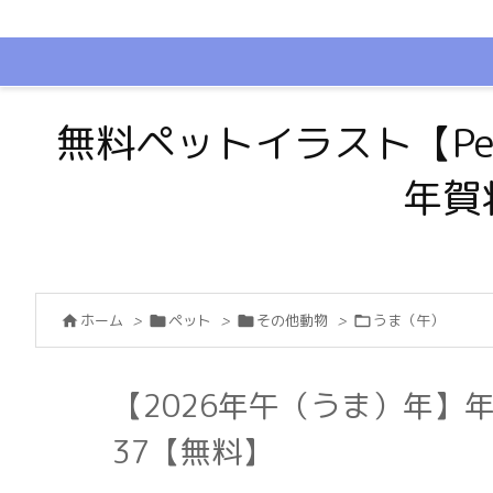
無料ペットイラスト【Pe
年賀
ホーム
>
ペット
>
その他動物
>
うま（午）




【2026年午（うま）年】
37【無料】