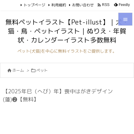
トップページ
利用規約
お問い合わせ

Feedly
RSS

無料ペットイラスト【Pet-illust】｜犬・
猫・鳥・ペットイラスト｜ぬりえ・年賀

状・カレンダーイラスト多数無料
メニュ

ペット(犬猫)を中心に無料イラストをご提供します。
サイド

ホーム
>
ペット


前へ

次へ
【2025年巳（へび）年】喪中はがきデザイン

(蓮)❷【無料】
検索