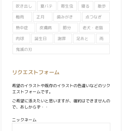
吹き出し
夏バテ
寄生虫
寝る
散歩
梅雨
正月
歯みがき
点つなぎ
熱中症
皮膚病
節分
老犬・老猫
肉球
誕生日
謝罪
足あと
雨
鬼滅の刃
リクエストフォーム
希望のイラストや既存のイラストの色違いなどのリク
エストフォームです。
ご希望に添えたいと思いますが、確約はできませんの
で、あしからず・・
ニックネーム