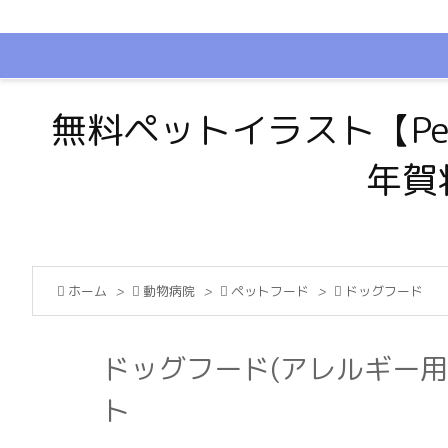
無料ペットイラスト【Pe
年賀

ホーム
>

動物病院
>

ペットフード
>

ドッグフード
ドッグフード(アレルギー用
ト