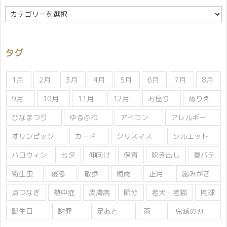
カ
テ
ゴ
リ
タグ
ー
1月
2月
3月
4月
5月
6月
7月
8月
9月
10月
11月
12月
お座り
ぬりえ
ひなまつり
ゆるふわ
アイコン
アレルギー
オリンピック
カード
クリスマス
シルエット
ハロウィン
七夕
仰向け
保育
吹き出し
夏バテ
寄生虫
寝る
散歩
梅雨
正月
歯みがき
点つなぎ
熱中症
皮膚病
節分
老犬・老猫
肉球
誕生日
謝罪
足あと
雨
鬼滅の刃