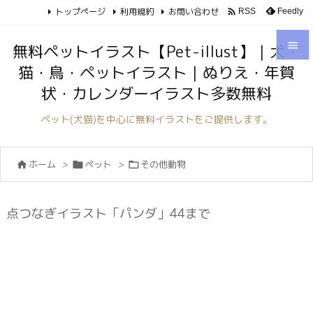
トップページ
利用規約
お問い合わせ

Feedly
RSS

無料ペットイラスト【Pet-illust】｜犬・
猫・鳥・ペットイラスト｜ぬりえ・年賀

状・カレンダーイラスト多数無料
メニュ

ペット(犬猫)を中心に無料イラストをご提供します。
サイド

ホーム
>
ペット
>
その他動物



前へ

次へ
点つなぎイラスト「パンダ」44まで

検索