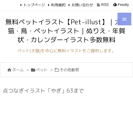
トップページ
利用規約
お問い合わせ

Feedly
RSS

無料ペットイラスト【Pet-illust】｜犬・
猫・鳥・ペットイラスト｜ぬりえ・年賀

状・カレンダーイラスト多数無料
メニュ

ペット(犬猫)を中心に無料イラストをご提供します。
サイド

ホーム
>
ペット
>
その他動物



前へ

次へ
点つなぎイラスト「やぎ」63まで

検索