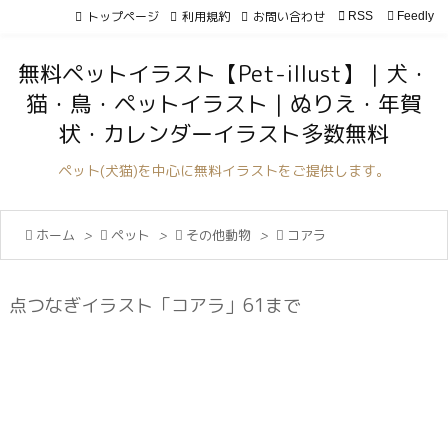
トップページ
利用規約
お問い合わせ

RSS
Feedly

メニュ
無料ペットイラスト【Pet-illust】｜犬・

猫・鳥・ペットイラスト｜ぬりえ・年賀
サイド
状・カレンダーイラスト多数無料

前へ
ペット(犬猫)を中心に無料イラストをご提供します。

次へ

ホーム
>

ペット
>

その他動物
>

コアラ

検索
点つなぎイラスト「コアラ」61まで