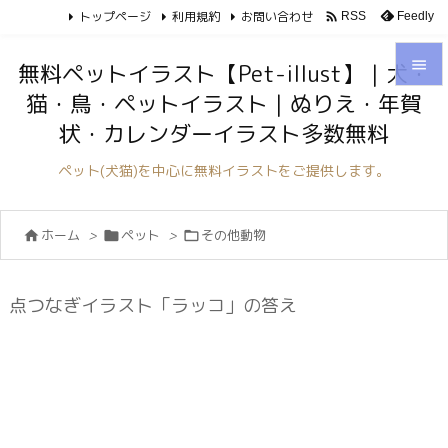
トップページ
利用規約
お問い合わせ

Feedly
RSS

無料ペットイラスト【Pet-illust】｜犬・
猫・鳥・ペットイラスト｜ぬりえ・年賀

状・カレンダーイラスト多数無料
メニュ

ペット(犬猫)を中心に無料イラストをご提供します。
サイド

ホーム
>
ペット
>
その他動物



前へ

次へ
点つなぎイラスト「ラッコ」の答え

検索