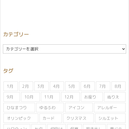
カテゴリー
カ
テ
ゴ
リ
タグ
ー
1月
2月
3月
4月
5月
6月
7月
8月
9月
10月
11月
12月
お座り
ぬりえ
ひなまつり
ゆるふわ
アイコン
アレルギー
オリンピック
カード
クリスマス
シルエット
ハロウィン
七夕
仰向け
保育
吹き出し
夏バテ