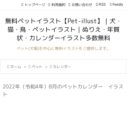
トップページ
利用規約
お問い合わせ

RSS
Feedly

メニュ
無料ペットイラスト【Pet-illust】｜犬・

猫・鳥・ペットイラスト｜ぬりえ・年賀
サイド
状・カレンダーイラスト多数無料

前へ
ペット(犬猫)を中心に無料イラストをご提供します。

次へ

ホーム
>

ペット
>

カレンダー

検索
2022年（令和4年）8月のペットカレンダー イラス
ト