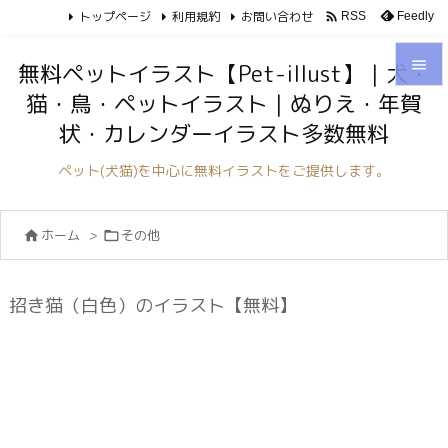
トップページ
利用規約
お問い合わせ

Feedly
RSS

無料ペットイラスト【Pet-illust】｜犬・
猫・鳥・ペットイラスト｜ぬりえ・年賀

状・カレンダーイラスト多数無料
メニュ

ペット(犬猫)を中心に無料イラストをご提供します。
サイド

ホーム
>
その他


前へ

次へ
招き猫（白色）のイラスト【無料】

検索