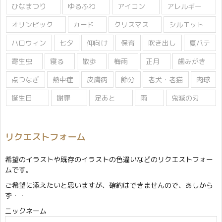
ひなまつり
ゆるふわ
アイコン
アレルギー
オリンピック
カード
クリスマス
シルエット
ハロウィン
七夕
仰向け
保育
吹き出し
夏バテ
寄生虫
寝る
散歩
梅雨
正月
歯みがき
点つなぎ
熱中症
皮膚病
節分
老犬・老猫
肉球
誕生日
謝罪
足あと
雨
鬼滅の刃
リクエストフォーム
希望のイラストや既存のイラストの色違いなどのリクエストフォー
ムです。
ご希望に添えたいと思いますが、確約はできませんので、あしから
ず・・
ニックネーム