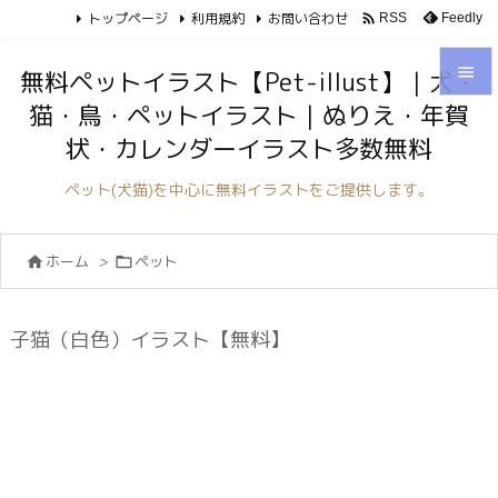
トップページ
利用規約
お問い合わせ

Feedly
RSS

無料ペットイラスト【Pet-illust】｜犬・
猫・鳥・ペットイラスト｜ぬりえ・年賀

状・カレンダーイラスト多数無料
メニュ

ペット(犬猫)を中心に無料イラストをご提供します。
サイド

ホーム
>
ペット


前へ

次へ
子猫（白色）イラスト【無料】

検索