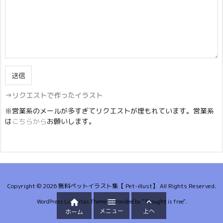
→リクエストで作ったイラスト
※営業系のメールが多すぎてリクエストが埋もれています。営業系
は
こちらから
お願いします。
Copyright ©
2026
無料ペットイラスト集【 Pet-illust】
All Rights Reserved.



WordPress Luxeritas Theme is provided by "
Thought is free
".
メニュー
上へ
ホーム