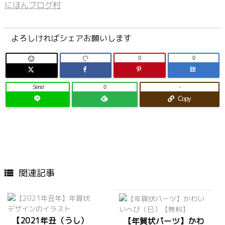
にほんブログ村
よろしければシェアお願いします
0
0

B!
Send
0
-
Copy
関連記事

【2021年丑（うし）
【年賀状パーツ】かわ