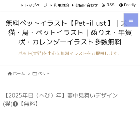
トップページ
利用規約
お問い合わせ

Feedly
RSS

無料ペットイラスト【Pet-illust】｜犬・
猫・鳥・ペットイラスト｜ぬりえ・年賀

状・カレンダーイラスト多数無料
メニュ

ペット(犬猫)を中心に無料イラストをご提供します。
サイド

ホーム
>
ペット


前へ

次へ
【2025年巳（へび）年】寒中見舞いデザイン

(猫)❶【無料】
検索