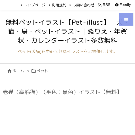
トップページ
利用規約
お問い合わせ

Feedly
RSS

無料ペットイラスト【Pet-illust】｜犬・
猫・鳥・ペットイラスト｜ぬりえ・年賀

状・カレンダーイラスト多数無料
メニュ

ペット(犬猫)を中心に無料イラストをご提供します。
サイド

ホーム
>
ペット


前へ

次へ
老猫（高齢猫）（毛色：黒色）イラスト【無料】

検索