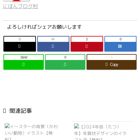
にほんブログ村
よろしければシェアお願いします

2
0
B!
Send
0
-
Copy

関連記事