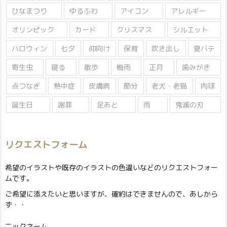
ひなまつり
ゆるふわ
アイコン
アレルギー
オリンピック
カード
クリスマス
シルエット
ハロウィン
七夕
仰向け
保育
吹き出し
夏バテ
寄生虫
寝る
散歩
梅雨
正月
歯みがき
点つなぎ
熱中症
皮膚病
節分
老犬・老猫
肉球
誕生日
謝罪
足あと
雨
鬼滅の刃
リクエストフォーム
希望のイラストや既存のイラストの色違いなどのリクエストフォー
ムです。
ご希望に添えたいと思いますが、確約はできませんので、あしから
ず・・
ニックネーム