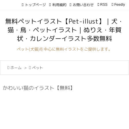
トップページ
利用規約
お問い合わせ

RSS
Feedly

メニュ
無料ペットイラスト【Pet-illust】｜犬・

猫・鳥・ペットイラスト｜ぬりえ・年賀
サイド
状・カレンダーイラスト多数無料

前へ
ペット(犬猫)を中心に無料イラストをご提供します。

次へ

ホーム
>

ペット

検索
かわいい猫のイラスト【無料】