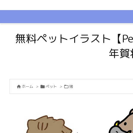
無料ペットイラスト【Pe
年賀
ホーム
>
ペット
>
猪


