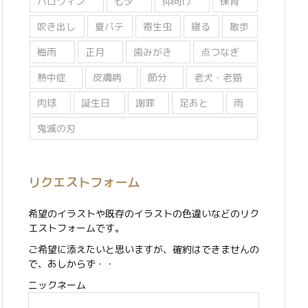
ハロウィン
七夕
仰向け
保育
吹き出し
夏バテ
寄生虫
寝る
散歩
梅雨
正月
歯みがき
点つなぎ
熱中症
皮膚病
節分
老犬・老猫
肉球
誕生日
謝罪
足あと
雨
鬼滅の刃
リクエストフォーム
希望のイラストや既存のイラストの色違いなどのリク
エストフォームです。
ご希望に添えたいと思いますが、確約はできませんの
で、あしからず・・
ニックネーム