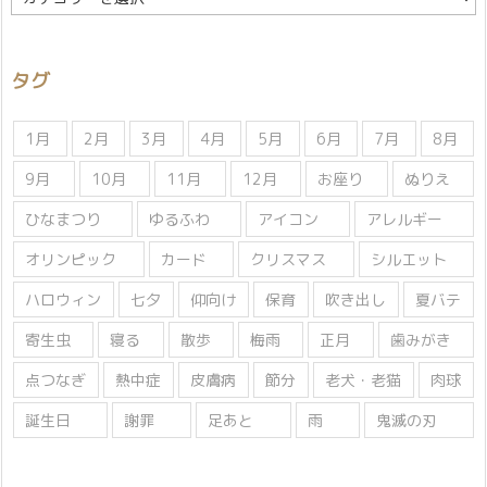
テ
ゴ
リ
タグ
ー
1月
2月
3月
4月
5月
6月
7月
8月
9月
10月
11月
12月
お座り
ぬりえ
ひなまつり
ゆるふわ
アイコン
アレルギー
オリンピック
カード
クリスマス
シルエット
ハロウィン
七夕
仰向け
保育
吹き出し
夏バテ
寄生虫
寝る
散歩
梅雨
正月
歯みがき
点つなぎ
熱中症
皮膚病
節分
老犬・老猫
肉球
誕生日
謝罪
足あと
雨
鬼滅の刃