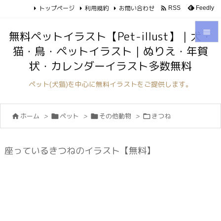
トップページ
利用規約
お問い合わせ

Feedly
RSS

無料ペットイラスト【Pet-illust】｜犬・
猫・鳥・ペットイラスト｜ぬりえ・年賀

状・カレンダーイラスト多数無料
メニュ

ペット(犬猫)を中心に無料イラストをご提供します。
サイド

ホーム
>
ペット
>
その他動物
>
きつね




前へ

次へ
座っているきつねのイラスト【無料】

検索