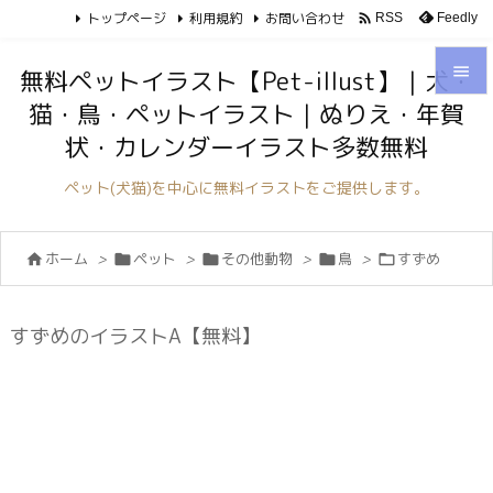
トップページ
利用規約
お問い合わせ

Feedly
RSS

無料ペットイラスト【Pet-illust】｜犬・
猫・鳥・ペットイラスト｜ぬりえ・年賀

状・カレンダーイラスト多数無料
メニュ

ペット(犬猫)を中心に無料イラストをご提供します。
サイド

ホーム
>
ペット
>
その他動物
>
鳥
>
すずめ





前へ

次へ
すずめのイラストA【無料】

検索