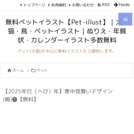
トップページ
利用規約
お問い合わせ

Feedly
RSS

無料ペットイラスト【Pet-illust】｜犬・
猫・鳥・ペットイラスト｜ぬりえ・年賀

状・カレンダーイラスト多数無料
メニュ

ペット(犬猫)を中心に無料イラストをご提供します。
サイド

ホーム
>
ペット


前へ

次へ
【2025年巳（へび）年】寒中見舞いデザイン

(梅)❶【無料】
検索