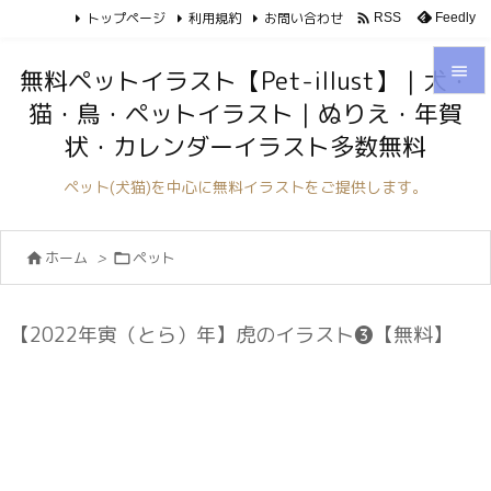
トップページ
利用規約
お問い合わせ

Feedly
RSS

無料ペットイラスト【Pet-illust】｜犬・
猫・鳥・ペットイラスト｜ぬりえ・年賀

状・カレンダーイラスト多数無料
メニュ

ペット(犬猫)を中心に無料イラストをご提供します。
サイド

ホーム
>
ペット


前へ

次へ
【2022年寅（とら）年】虎のイラスト❸【無料】

検索